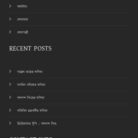
আর্কাইভ
লেখাজমা
লেখাপঞ্জী
RECENT POSTS
সন্তোষ রায়ের কবিতা
সনজিৎ বণিকের কবিতা
সদানন্দ সিংহের কবিতা
অভিজিৎ চক্রবর্তীর কবিতা
চিংড়িমামার টুপি – সদানন্দ সিংহ