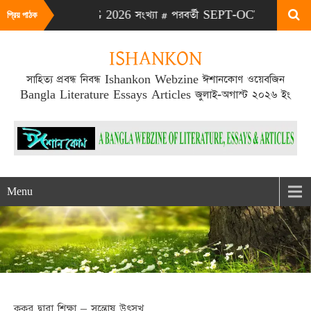
# এটা JULY-AUG 2026 সংখ্যা # পরবর্তী SEPT-OCT 2026 সংখ্যা প্রক
প্রিয় পাঠক
ISHANKON
সাহিত্য প্রবন্ধ নিবন্ধ Ishankon Webzine ঈশানকোণ ওয়েবজিন
Bangla Literature Essays Articles জুলাই-অগাস্ট ২০২৬ ইং
Menu
কুকুর দ্বারা শিক্ষা – সন্তোষ উৎসুখ