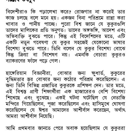
বিদেশীরাও কি পড়ালেখা করে? রোজগার না করেই তার
কাজ চলছে বলে মনে হয়। একজন বিনা পরিশ্রমে রান্না করা
খাবার ও পানীয় পাচ্ছে। পুরো বিশ্ব জানে যে কুকুরগুলি
তাদের মালিকের প্রতি অনুগত। তাদের অঙ্গভঙ্গি, আদেশ এবং
অভিব্যক্তি বুঝতে পারে। কিন্তু এই বিদেশিদের মতে, এটি
একটি নতুন গবেষণা যে কুকুর সহজেই যেকোনো ভাষার
বিশেষ্য বুঝতে পারে। তিনি বলেন যে কুকুর বিশেষ্য বোঝে
কিন্তু ক্রিয়া বা বিশেষণ নয়। এমনকি বেচারা কুকুরও
ব্যাকরণের ফাঁদে পড়ে গেল।
হাঙ্গেরিয়ান বিজ্ঞানীরা, বোঝার জন্য ক্ষুধার্ত, কুকুরের
বুদ্ধিমত্তার স্তর বোঝার জন্য কঠোর পরিশ্রম করেছিলেন। এ
জন্য তিনি বিভিন্ন প্রজাতির কুকুরকে প্রশিক্ষণ দেন। তার মতে,
এই বিশ্বস্ত প্রাণী শিক্ষার্থীরা এক হাজারেরও বেশি বিশেষ্য
শিখেছে এবং বুঝেছে। একই ঘটনা ঘটেছিল যে নেতাজি
মন্দিরে গিয়েছিলেন, পূজা করেছিলেন এবং হাসিমুখে ঘোষণা
করেছিলেন যে ঈশ্বর আমাদের আশীর্বাদ করেছেন, অর্থাৎ
আমরা আশীর্বাদ নিয়েছি।
আমি প্রথমবার জানতে পেরে অবাক হয়েছিলাম যে কুকুররা