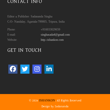
CONTACT INFO
Editor & Publisher: Sadananda Singha
C/O- Nandalay, Agartala-799005, Tripura, India
Phone:
+916033029659
E-mail:
singhasada4@gmail.com
Website:
http://ishankon.com
GET IN TOUCH
© 2026
. All Rights Reserved
ISHANKON
Design by Sadananda