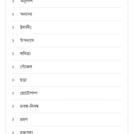
অনুগল্প
অন্যান্য
ইদানীং
উপন্যাস
কবিতা
গেঁজেল
ছড়া
ছোটোগল্প
প্রবন্ধ-নিবন্ধ
ভ্রমণ
মুক্তগদ্য