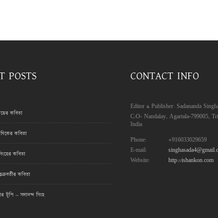
T POSTS
CONTACT INFO
Editor & Publisher: Sadananda Singh
রায়ের কবিতা
C/O- Nandalay, Agartala-799005, Tri
India
ণিকের কবিতা
Phone:
+916033029659
E-mail:
singhasada4@gmail.
সিংহের কবিতা
Website:
http://ishankon.com
ক্রবর্তীর কবিতা
মার টুপি – সদানন্দ সিংহ