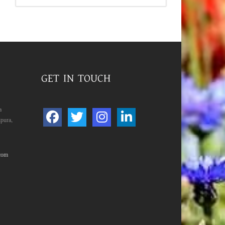
GET IN TOUCH
a
pura,
com