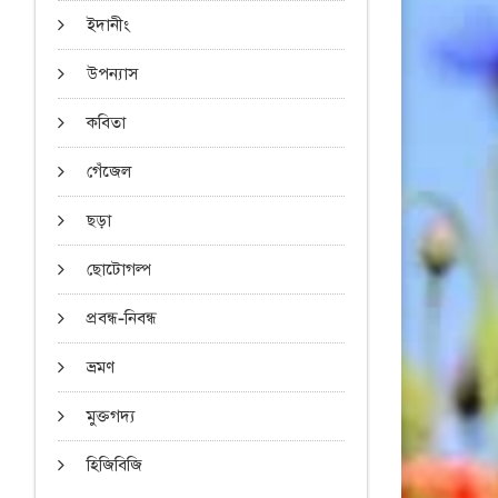
ইদানীং
উপন্যাস
কবিতা
গেঁজেল
ছড়া
ছোটোগল্প
প্রবন্ধ-নিবন্ধ
ভ্রমণ
মুক্তগদ্য
হিজিবিজি