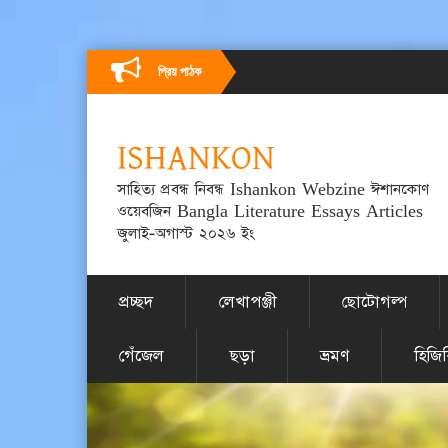
প্রিয় পাঠক
ISHANKON
সাহিত্য প্রবন্ধ নিবন্ধ Ishankon Webzine ঈশানকোণ
ওয়েবজিন Bangla Literature Essays Articles
জুলাই-অগাস্ট ২০২৬ ইং
প্রচ্ছদ
লেখাপঞ্জী
ছোটোগল্প
গেঁজেল
ছড়া
ভ্রমণ
হিজি