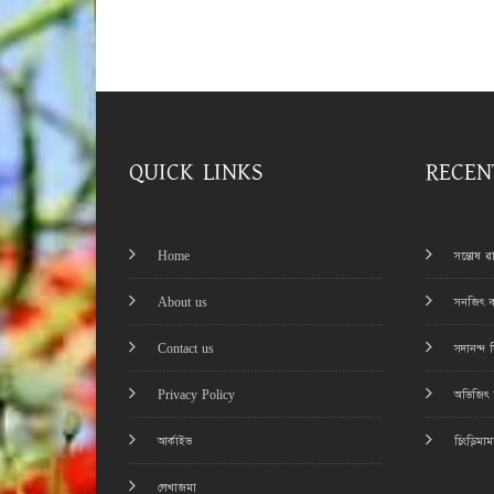
QUICK LINKS
RECEN
Home
সন্তোষ 
About us
সনজিৎ ব
Contact us
সদানন্দ 
Privacy Policy
অভিজিৎ চ
আর্কাইভ
চিংড়িমা
লেখাজমা