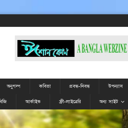
#
অনুগল্প
কবিতা
প্রবন্ধ-নিবন্ধ
উপন্যাস
বিজি
আর্কাইভ
ফ্রী-লাইব্রেরি
অন্য সাইট