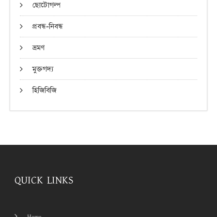
ছোটোগল্প
প্রবন্ধ-নিবন্ধ
ভ্রমণ
মুক্তগদ্য
হিজিবিজি
QUICK LINKS