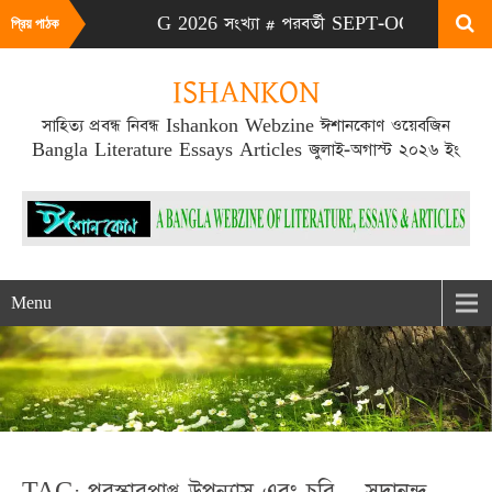
# এটা JULY-AUG 2026 সংখ্যা # পরবর্তী SEPT-OCT 2026 সংখ্যা প্
প্রিয় পাঠক
ISHANKON
সাহিত্য প্রবন্ধ নিবন্ধ Ishankon Webzine ঈশানকোণ ওয়েবজিন
Bangla Literature Essays Articles জুলাই-অগাস্ট ২০২৬ ইং
Menu
TAG: পুরস্কারপ্রাপ্ত উপন্যাস এবং চুরি – সদানন্দ