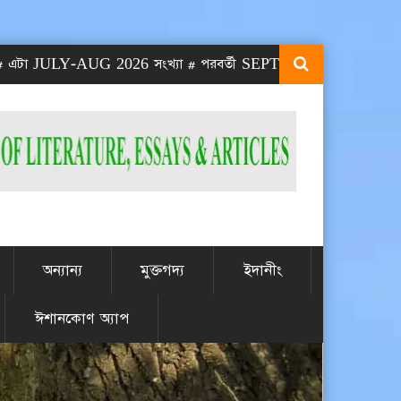
ULY-AUG 2026 সংখ্যা # পরবর্তী SEPT-OCT 2026 সংখ্যা প্রকাশিত হবে
অন্যান্য
মুক্তগদ্য
ইদানীং
ঈশানকোণ অ্যাপ