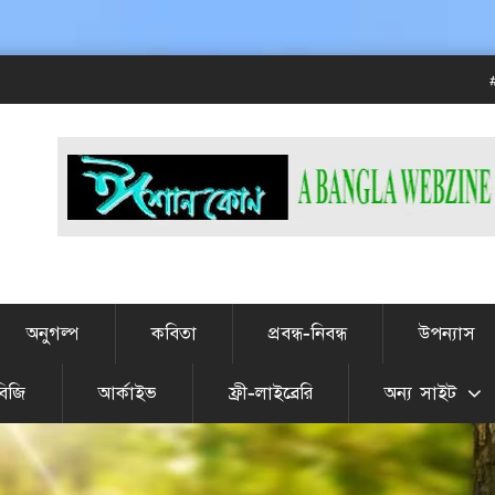
# এটা J
অনুগল্প
কবিতা
প্রবন্ধ-নিবন্ধ
উপন্যাস
বিজি
আর্কাইভ
ফ্রী-লাইব্রেরি
অন্য সাইট