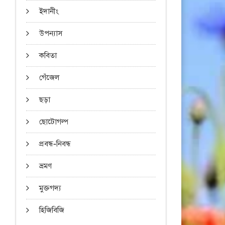
ইদানীং
উপন্যাস
কবিতা
গেঁজেল
ছড়া
ছোটোগল্প
প্রবন্ধ-নিবন্ধ
ভ্রমণ
মুক্তগদ্য
হিজিবিজি