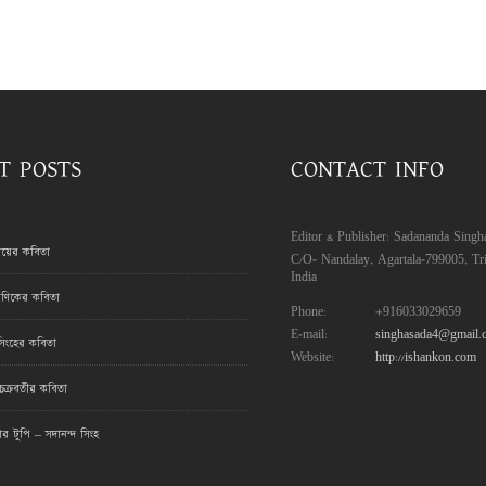
T POSTS
CONTACT INFO
Editor & Publisher: Sadananda Singh
রায়ের কবিতা
C/O- Nandalay, Agartala-799005, Tri
India
ণিকের কবিতা
Phone:
+916033029659
E-mail:
singhasada4@gmail.
সিংহের কবিতা
Website:
http://ishankon.com
ক্রবর্তীর কবিতা
মার টুপি – সদানন্দ সিংহ