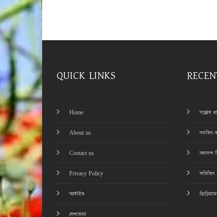
QUICK LINKS
RECEN
Home
সন্তোষ 
About us
সনজিৎ ব
Contact us
সদানন্দ 
Privacy Policy
অভিজিৎ চ
আর্কাইভ
চিংড়িমা
লেখাজমা