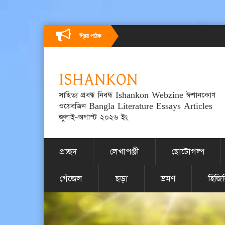
প্রিয় পাঠক
ISHANKON
সাহিত্য প্রবন্ধ নিবন্ধ Ishankon Webzine ঈশানকোণ
ওয়েবজিন Bangla Literature Essays Articles
জুলাই-অগাস্ট ২০২৬ ইং
প্রচ্ছদ
লেখাপঞ্জী
ছোটোগল্প
গেঁজেল
ছড়া
ভ্রমণ
হিজি