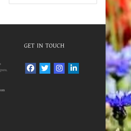
GET IN TOUCH
a
pura,
com