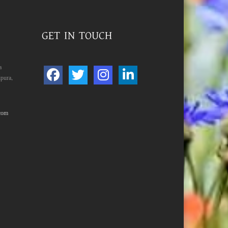
GET IN TOUCH
a
pura,
com