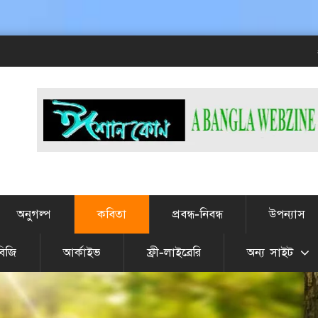
# এটা JU
অনুগল্প
কবিতা
প্রবন্ধ-নিবন্ধ
উপন্যাস
বিজি
আর্কাইভ
ফ্রী-লাইব্রেরি
অন্য সাইট