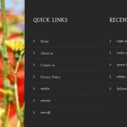
QUICK LINKS
RECEN
Home
সন্তোষ 
About us
সনজিৎ ব
Contact us
সদানন্দ 
Privacy Policy
অভিজিৎ চ
আর্কাইভ
চিংড়িমা
লেখাজমা
লেখাপঞ্জী