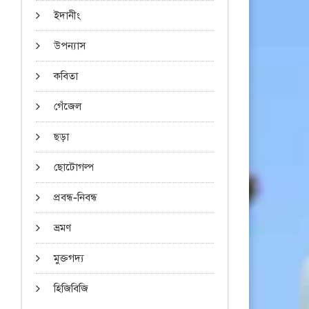
ইদানীং
উপন্যাস
কবিতা
গেঁজেল
ছড়া
ছোটোগল্প
প্রবন্ধ-নিবন্ধ
ভ্রমণ
মুক্তগদ্য
হিজিবিজি