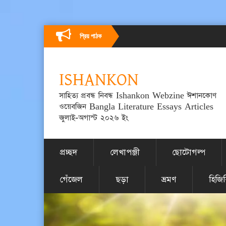
প্রিয় পাঠক
ISHANKON
সাহিত্য প্রবন্ধ নিবন্ধ Ishankon Webzine ঈশানকোণ
ওয়েবজিন Bangla Literature Essays Articles
জুলাই-অগাস্ট ২০২৬ ইং
প্রচ্ছদ
লেখাপঞ্জী
ছোটোগল্প
গেঁজেল
ছড়া
ভ্রমণ
হিজি