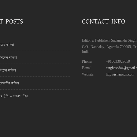
T POSTS
CONTACT INFO
Editor & Publisher: Sadananda Singh
রায়ের কবিতা
C/O- Nandalay, Agartala-799005, Tri
India
ণিকের কবিতা
Phone:
+916033029659
E-mail:
singhasada4@gmail.
সিংহের কবিতা
Website:
http://ishankon.com
ক্রবর্তীর কবিতা
মার টুপি – সদানন্দ সিংহ