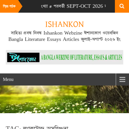
LY-AUG 2026 সংখ্যা # পরবর্তী SEPT-OCT 2026 সংখ্যা প্রকাশিত হবে 
প্রিয় পাঠক
ISHANKON
সাহিত্য প্রবন্ধ নিবন্ধ Ishankon Webzine ঈশানকোণ ওয়েবজিন
Bangla Literature Essays Articles জুলাই-অগাস্ট ২০২৬ ইং
Menu
TAG: ল্যাকটোজ অসহিষ্ণুতা