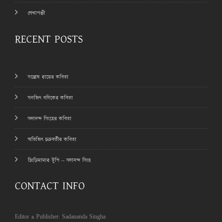
লেখাপঞ্জী
RECENT POSTS
সন্তোষ রায়ের কবিতা
সনজিৎ বণিকের কবিতা
সদানন্দ সিংহের কবিতা
অভিজিৎ চক্রবর্তীর কবিতা
চিংড়িমামার টুপি – সদানন্দ সিংহ
CONTACT INFO
Editor & Publisher: Sadananda Singha