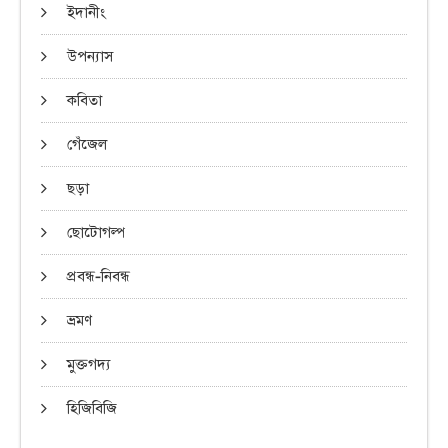
ইদানীং
উপন্যাস
কবিতা
গেঁজেল
ছড়া
ছোটোগল্প
প্রবন্ধ-নিবন্ধ
ভ্রমণ
মুক্তগদ্য
হিজিবিজি