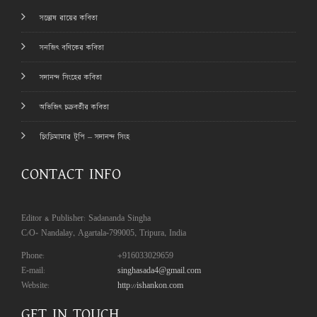
সন্তোষ রায়ের কবিতা
সনজিৎ বণিকের কবিতা
সদানন্দ সিংহের কবিতা
অভিজিৎ চক্রবর্তীর কবিতা
চিংড়িমামার টুপি – সদানন্দ সিংহ
CONTACT INFO
Editor & Publisher: Sadananda Singha
C/O- Nandalay, Agartala-799005, Tripura, India
Phone:
+916033029659
E-mail:
singhasada4@gmail.com
Website:
http://ishankon.com
GET IN TOUCH