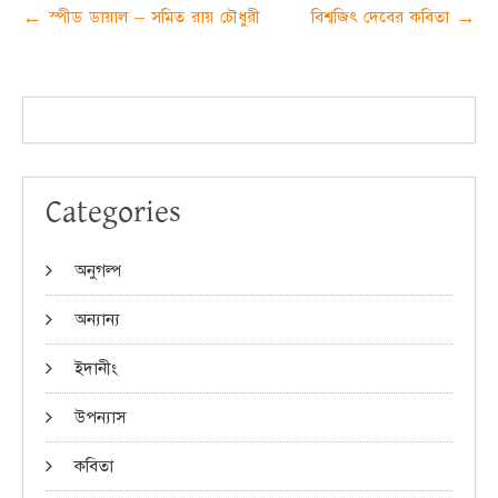
Post
←
স্পীড ডায়াল – সমিত রায় চৌধুরী
বিশ্বজিৎ দেবের কবিতা
→
navigation
Categories
অনুগল্প
অন্যান্য
ইদানীং
উপন্যাস
কবিতা