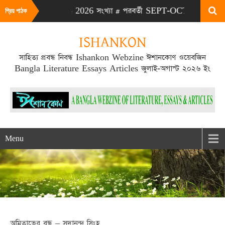
 এটা JULY-AUG 2026 সংখ্যা # পরবর্তী SEPT-OCT 2026 সংখ্যা প্রকা
প্রিয় পাঠক
ISHANKON
সাহিত্য প্রবন্ধ নিবন্ধ Ishankon Webzine ঈশানকোণ ওয়েবজিন
Bangla Literature Essays Articles জুলাই-অগাস্ট ২০২৬ ইং
Menu
অমিতাভের বন্ধু – সদানন্দ সিংহ