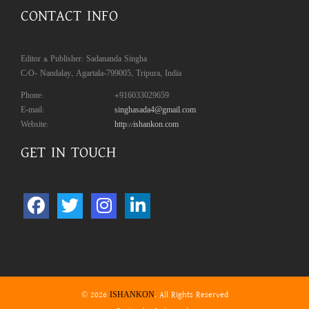
CONTACT INFO
Editor & Publisher: Sadananda Singha
C/O- Nandalay, Agartala-799005, Tripura, India
Phone:
+916033029659
E-mail:
singhasada4@gmail.com
Website:
http://ishankon.com
GET IN TOUCH
© 2026
. All Rights Reserved
ISHANKON