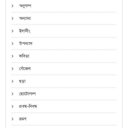
অনুগল্প
অন্যান্য
ইদানীং
উপন্যাস
কবিতা
গেঁজেল
ছড়া
ছোটোগল্প
প্রবন্ধ-নিবন্ধ
ভ্রমণ