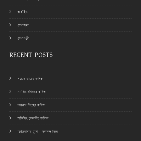
আর্কাইভ
লেখাজমা
লেখাপঞ্জী
RECENT POSTS
সন্তোষ রায়ের কবিতা
সনজিৎ বণিকের কবিতা
সদানন্দ সিংহের কবিতা
অভিজিৎ চক্রবর্তীর কবিতা
চিংড়িমামার টুপি – সদানন্দ সিংহ