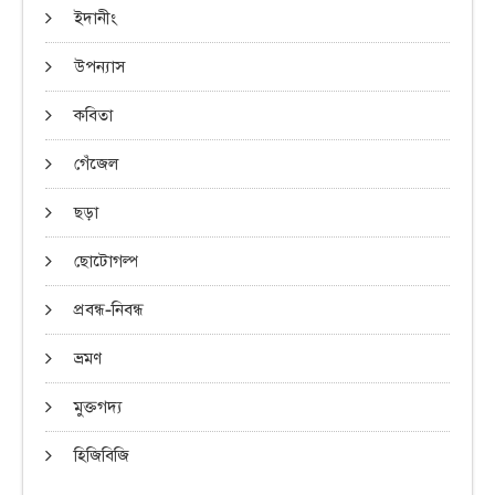
ইদানীং
উপন্যাস
কবিতা
গেঁজেল
ছড়া
ছোটোগল্প
প্রবন্ধ-নিবন্ধ
ভ্রমণ
মুক্তগদ্য
হিজিবিজি