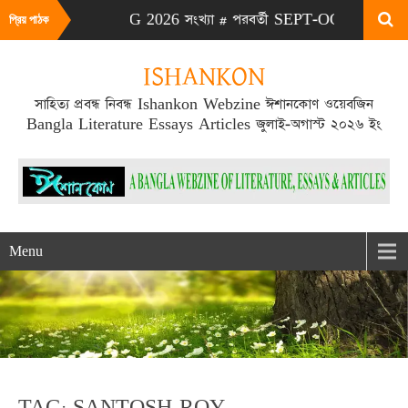
# এটা JULY-AUG 2026 সংখ্যা # পরবর্তী SEPT-OCT 2026 সংখ্যা প্র
প্রিয় পাঠক
ISHANKON
সাহিত্য প্রবন্ধ নিবন্ধ Ishankon Webzine ঈশানকোণ ওয়েবজিন
Bangla Literature Essays Articles জুলাই-অগাস্ট ২০২৬ ইং
Menu
TAG: SANTOSH ROY