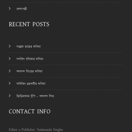
লেখাপঞ্জী
RECENT POSTS
সন্তোষ রায়ের কবিতা
সনজিৎ বণিকের কবিতা
সদানন্দ সিংহের কবিতা
অভিজিৎ চক্রবর্তীর কবিতা
চিংড়িমামার টুপি – সদানন্দ সিংহ
CONTACT INFO
Editor & Publisher: Sadananda Singha