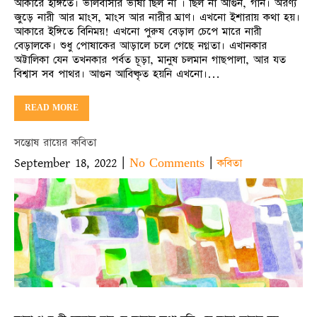
আকারে ইঙ্গিতে। ভালবাসার ভাষা ছিল না । ছিল না আগুন, গান। অরণ্য
জুড়ে নারী আর মাংস, মাংস আর নারীর ঘ্রাণ। এখনো ইশারায় কথা হয়।
আকারে ইঙ্গিতে বিনিময়! এখনো পুরুষ বেড়াল চেপে মারে নারী
বেড়ালকে। শুধু পোষাকের আড়া‌লে চলে গেছে নগ্নতা। এখানকার
অট্টালিকা যেন তখনকার পর্বত চূড়া, মানুষ চলমান গাছপালা, আর যত
বিশ্বাস সব পাথর। আগুন আবিষ্কৃত হয়নি এখনো।…
READ MORE
সন্তোষ রায়ের কবিতা
September 18, 2022
|
|
No Comments
কবিতা