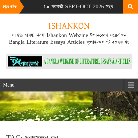
AUG 2026 সংখ্যা # পরবর্তী SEPT-OCT 2026 সংখ্যা প্রকাশিত হবে SEP
প্রিয় পাঠক
ISHANKON
সাহিত্য প্রবন্ধ নিবন্ধ Ishankon Webzine ঈশানকোণ ওয়েবজিন
Bangla Literature Essays Articles জুলাই-অগাস্ট ২০২৬ ইং
Menu
TAG: প্রবুদ্ধসুন্দর কর