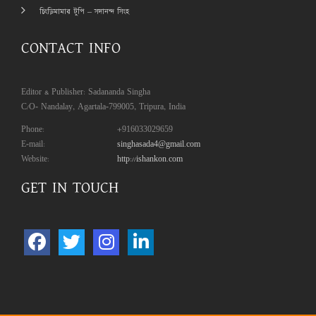
চিংড়িমামার টুপি – সদানন্দ সিংহ
CONTACT INFO
Editor & Publisher: Sadananda Singha
C/O- Nandalay, Agartala-799005, Tripura, India
Phone:
+916033029659
E-mail:
singhasada4@gmail.com
Website:
http://ishankon.com
GET IN TOUCH