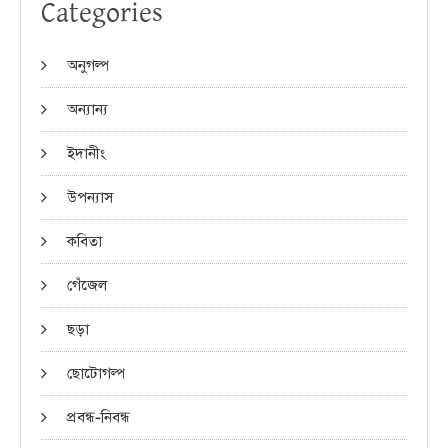
Categories
অনুগল্প
অন্যান্য
ইদানীং
উপন্যাস
কবিতা
গেঁজেল
ছড়া
ছোটোগল্প
প্রবন্ধ-নিবন্ধ