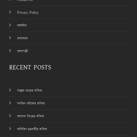
Privacy Policy
আর্কাইভ
লেখাজমা
লেখাপঞ্জী
RECENT POSTS
সন্তোষ রায়ের কবিতা
সনজিৎ বণিকের কবিতা
সদানন্দ সিংহের কবিতা
অভিজিৎ চক্রবর্তীর কবিতা