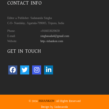
CONTACT INFO
Editor & Publisher: Sadananda Singha
C/O- Nandalay, Agartala-799005, Tripura, India
Phone:
+916033029659
E-mail:
singhasada4@gmail.com
Website:
http://ishankon.com
GET IN TOUCH
© 2026
. All Rights Reserved
ISHANKON
Design by Sadananda