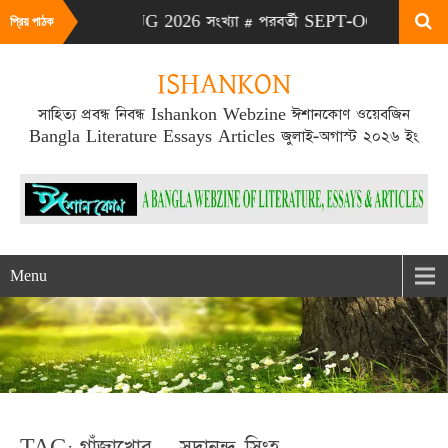
# এটা JULY-AUG 2026 সংখ্যা # পরবর্তী SEPT-OCT 2026 সংখ্যা প্
প্রিয় পাঠক
ISHANKON
সাহিত্য প্রবন্ধ নিবন্ধ Ishankon Webzine ঈশানকোণ ওয়েবজিন
Bangla Literature Essays Articles জুলাই-অগাস্ট ২০২৬ ইং
Menu
TAG: গাঁজাখোর – সদানন্দ সিংহ