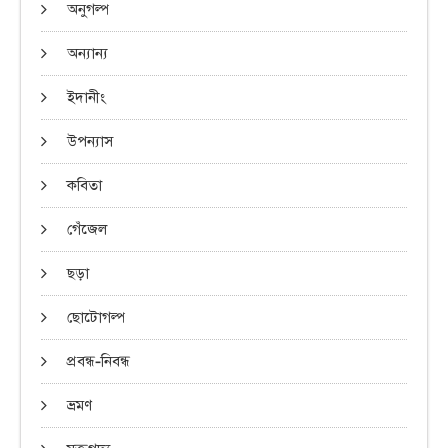
অনুগল্প
অন্যান্য
ইদানীং
উপন্যাস
কবিতা
গেঁজেল
ছড়া
ছোটোগল্প
প্রবন্ধ-নিবন্ধ
ভ্রমণ