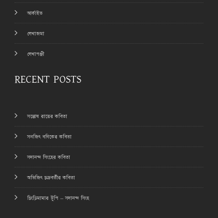
আর্কাইভ
লেখাজমা
লেখাপঞ্জী
RECENT POSTS
সন্তোষ রায়ের কবিতা
সনজিৎ বণিকের কবিতা
সদানন্দ সিংহের কবিতা
অভিজিৎ চক্রবর্তীর কবিতা
চিংড়িমামার টুপি – সদানন্দ সিংহ