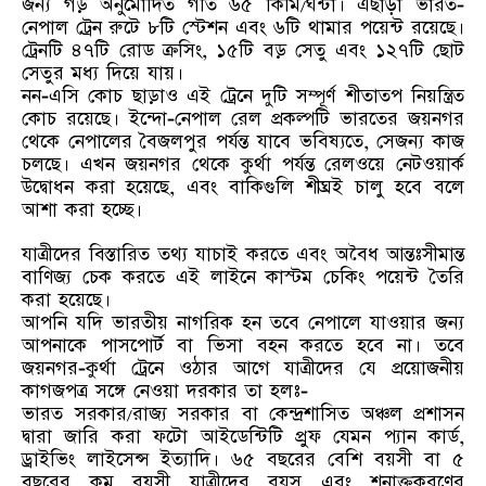
জন্য গড় অনুমোদিত গতি ৬৫ কিমি/ঘন্টা। এছাড়া ভারত-
নেপাল ট্রেন রুটে ৮টি স্টেশন এবং ৬টি থামার পয়েন্ট রয়েছে।
ট্রেনটি ৪৭টি রোড ক্রসিং, ১৫টি বড় সেতু এবং ১২৭টি ছোট
সেতুর মধ্য দিয়ে যায়।
নন-এসি কোচ ছাড়াও এই ট্রেনে দুটি সম্পূর্ণ শীতাতপ নিয়ন্ত্রিত
কোচ রয়েছে। ইন্দো-নেপাল রেল প্রকল্পটি ভারতের জয়নগর
থেকে নেপালের বৈজলপুর পর্যন্ত যাবে ভবিষ্যতে, সেজন্য কাজ
চলছে। এখন জয়নগর থেকে কুর্থা পর্যন্ত রেলওয়ে নেটওয়ার্ক
উদ্বোধন করা হয়েছে, এবং বাকিগুলি শীঘ্রই চালু হবে বলে
আশা করা হচ্ছে।
যাত্রীদের বিস্তারিত তথ্য যাচাই করতে এবং অবৈধ আন্তঃসীমান্ত
বাণিজ্য চেক করতে এই লাইনে কাস্টম চেকিং পয়েন্ট তৈরি
করা হয়েছে।
আপনি যদি ভারতীয় নাগরিক হন তবে নেপালে যাওয়ার জন্য
আপনাকে পাসপোর্ট বা ভিসা বহন করতে হবে না। তবে
জয়নগর-কুর্থা ট্রেনে ওঠার আগে যাত্রীদের যে প্রয়োজনীয়
কাগজপত্র সঙ্গে নেওয়া দরকার তা হলঃ-
ভারত সরকার/রাজ্য সরকার বা কেন্দ্রশাসিত অঞ্চল প্রশাসন
দ্বারা জারি করা ফটো আইডেন্টিটি প্রুফ যেমন প্যান কার্ড,
ড্রাইভিং লাইসেন্স ইত্যাদি। ৬৫ বছরের বেশি বয়সী বা ৫
বছরের কম বয়সী যাত্রীদের বয়স এবং শনাক্তকরণের