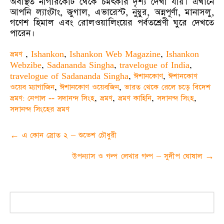
অবস্থিত নাগারকোট থেকে চমৎকার দৃশ্য দেখা যায়। এখানে
আপনি ল্যাংটাং, জুগাল, এভারেস্ট, নুম্বুর, অন্নপূর্ণা, মানাসলু,
গণেশ হিমাল এবং রোলওয়ালিংয়ের পর্বতশ্রেণী ঘুরে দেখতে
পারেন।
ভ্রমণ
,
Ishankon
,
Ishankon Web Magazine
,
Ishankon
Webzibe
,
Sadananda Singha
,
travelogue of India
,
travelogue of Sadananda Singha
,
ঈশানকোণ
,
ঈশানকোণ
ওয়েব ম্যাগাজিন
,
ঈশানকোণ ওয়েবজিন
,
ভারত থেকে রেলে চড়ে বিদেশ
ভ্রমণ: নেপাল -- সদানন্দ সিংহ
,
ভ্রমণ
,
ভ্রমণ কাহিনি
,
সদানন্দ সিংহ
,
সদানন্দ সিংহের ভ্রমণ
Post
←
এ কোন স্রোত ২ – শুভেশ চৌধুরী
navigation
উপন্যাস ও গল্প লেখার গল্প – সুদীপ ঘোষাল
→