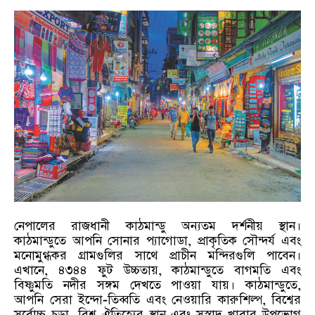
নেপালের রাজধানী কাঠমান্ডু অন্যতম দর্শনীয় স্থান।
কাঠমান্ডুতে আপনি সোনার প্যাগোডা, প্রাকৃতিক সৌন্দর্য এবং
মনোমুগ্ধকর গ্রামগুলির সাথে প্রাচীন মন্দিরগুলি পাবেন।
এখানে, ৪৩৪৪ ফুট উচ্চতায়, কাঠমান্ডুতে বাগমতি এবং
বিষ্ণুমতি নদীর সঙ্গম দেখতে পাওয়া যায়। কাঠমান্ডুতে,
আপনি সেরা ইন্দো-তিব্বতি এবং নেওয়ারি কারুশিল্প, বিশ্বের