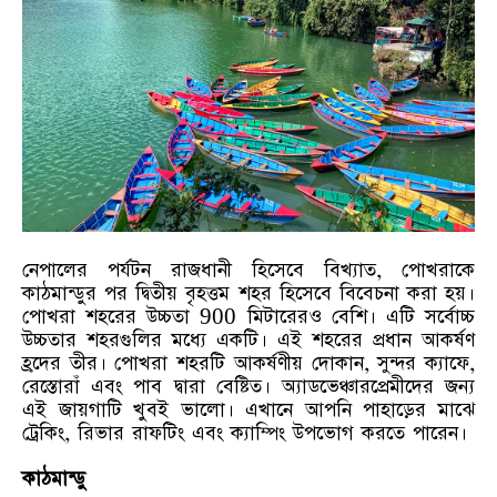
নেপালের পর্যটন রাজধানী হিসেবে বিখ্যাত, পোখরাকে
কাঠমান্ডুর পর দ্বিতীয় বৃহত্তম শহর হিসেবে বিবেচনা করা হয়।
পোখরা শহরের উচ্চতা 900 মিটারেরও বেশি। এটি সর্বোচ্চ
উচ্চতার শহরগুলির মধ্যে একটি। এই শহরের প্রধান আকর্ষণ
হ্রদের তীর। পোখরা শহরটি আকর্ষণীয় দোকান, সুন্দর ক্যাফে,
রেস্তোরাঁ এবং পাব দ্বারা বেষ্টিত। অ্যাডভেঞ্চারপ্রেমীদের জন্য
এই জায়গাটি খুবই ভালো। এখানে আপনি পাহাড়ের মাঝে
ট্রেকিং, রিভার রাফটিং এবং ক্যাম্পিং উপভোগ করতে পারেন।
কাঠমান্ডু