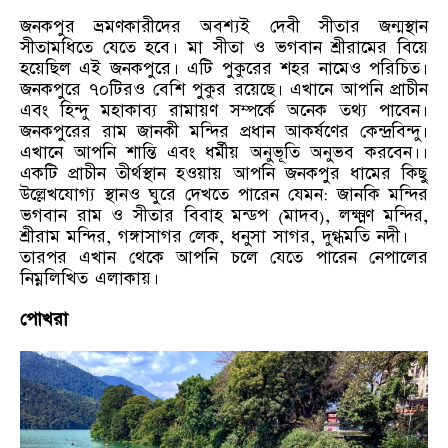
জনকপুর ভ্রমণকারীদের অবশ্যই দেবী সীতার জন্মস্থান
সীতামধিতে যেতে হবে। মা সীতা ও ভগবান শ্রীরামের বিয়ে
হয়েছিল এই জনকপুরে। এটি পুকুরের শহর নামেও পরিচিত।
জনকপুরে ৭০টিরও বেশি পুকুর রয়েছে। এখানে আপনি প্রাচীন
এবং হিন্দু মহাকাব্য রামায়ণ সম্পর্কে অনেক তথ্য পাবেন।
জনকপুরের রাম জানকী মন্দির প্রধান আকর্ষণের কেন্দ্রবিন্দু।
এখানে আপনি শান্তি এবং ধর্মীয় অনুভূতি অনুভব করবেন।।
একটি প্রাচীন তীর্থস্থান হওয়ায় আপনি জনকপুর ধামের কিছু
উল্লেখযোগ্য স্থানও ঘুরে দেখতে পারেন যেমন: জানকি মন্দির
ভগবান রাম ও সীতার বিবাহ মন্ডপ (মাদব), লক্ষ্মণ মন্দির,
শ্রীরাম মন্দির, গঙ্গাসাগর লেক, ধনুসা সাগর, দুগ্ধমতি নদী।
তারপর এখান থেকে আপনি চলে যেতে পারেন নেপালের
নিম্নলিখিত এলাকায়।
পোখরা