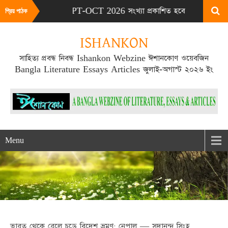
পরবর্তী SEPT-OCT 2026 সংখ্যা প্রকাশিত হবে SEPT মাসের ২০ তারিখ 
প্রিয় পাঠক
ISHANKON
সাহিত্য প্রবন্ধ নিবন্ধ Ishankon Webzine ঈশানকোণ ওয়েবজিন
Bangla Literature Essays Articles জুলাই-অগাস্ট ২০২৬ ইং
Menu
ভারত থেকে রেলে চড়ে বিদেশ ভ্রমণ: নেপাল — সদানন্দ সিংহ