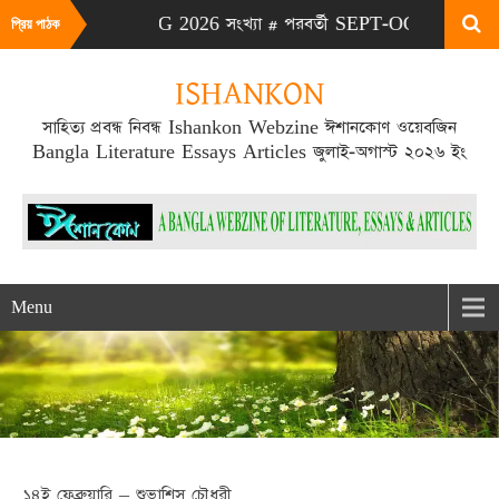
# এটা JULY-AUG 2026 সংখ্যা # পরবর্তী SEPT-OCT 2026 সংখ্যা প্রক
প্রিয় পাঠক
ISHANKON
সাহিত্য প্রবন্ধ নিবন্ধ Ishankon Webzine ঈশানকোণ ওয়েবজিন
Bangla Literature Essays Articles জুলাই-অগাস্ট ২০২৬ ইং
Menu
১৪ই ফেব্রুয়ারি – শুভাশিস চৌধুরী