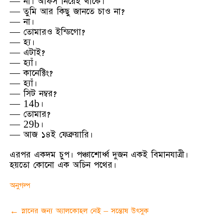
— না। অফিস নিয়েই থাকে।
— তুমি আর কিছু জানতে চাও না?
— না।
— তোমারও ইন্ডিগো?
— হ্য।
— এটাই?
— হ্যাঁ।
— কানেক্টিং?
— হ্যাঁ।
— সিট নম্বর?
— 14b।
— তোমার?
— 29b।
— আজ ১৪ই ফেব্রুয়ারি।
এরপর একদম চুপ। পঞ্চাশোর্ধ্ব দুজন একই বিমানযাত্রী।
হয়তো কোনো এক অচিন পথের।
অনুগল্প
Post
←
স্নানের জন্য অ্যালকোহল নেই – সন্তোষ উৎসুক