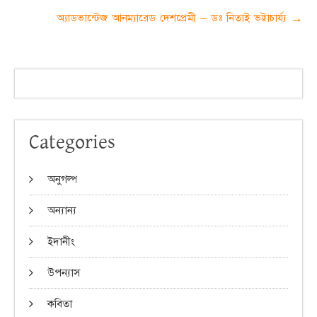
navigation
অ্যাডভান্টেজ আনম্যারেড দেশপ্রেমী – ডঃ নিতাই ভট্টাচার্য্য
→
Categories
অনুগল্প
অন্যান্য
ইদানীং
উপন্যাস
কবিতা