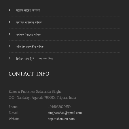
সন্তোষ রায়ের কবিতা
সনজিৎ বণিকের কবিতা
সদানন্দ সিংহের কবিতা
অভিজিৎ চক্রবর্তীর কবিতা
চিংড়িমামার টুপি – সদানন্দ সিংহ
CONTACT INFO
Editor & Publisher: Sadananda Singha
C/O- Nandalay, Agartala-799005, Tripura, India
Phone:
+916033029659
E-mail:
singhasada4@gmail.com
Website:
http://ishankon.com