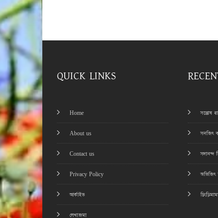
QUICK LINKS
RECEN
Home
সন্তোষ 
About us
সনজিৎ ব
Contact us
সদানন্দ 
Privacy Policy
অভিজিৎ চ
আর্কাইভ
চিংড়িমা
লেখাজমা