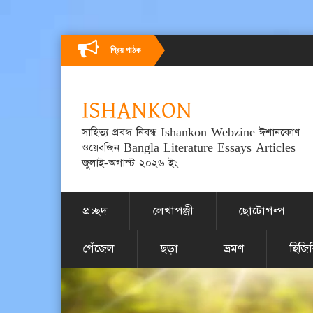
প্রিয় পাঠক
ISHANKON
সাহিত্য প্রবন্ধ নিবন্ধ Ishankon Webzine ঈশানকোণ
ওয়েবজিন Bangla Literature Essays Articles
জুলাই-অগাস্ট ২০২৬ ইং
প্রচ্ছদ
লেখাপঞ্জী
ছোটোগল্প
গেঁজেল
ছড়া
ভ্রমণ
হিজি