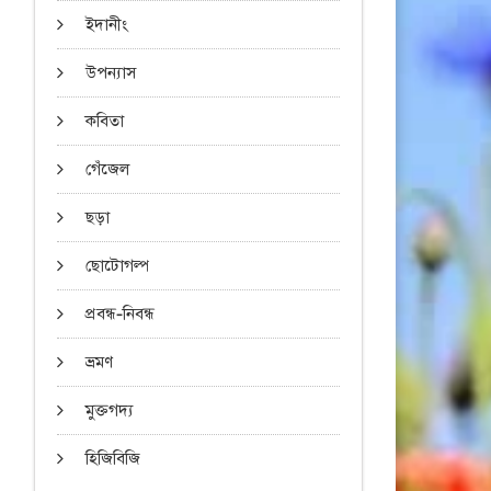
ইদানীং
উপন্যাস
কবিতা
গেঁজেল
ছড়া
ছোটোগল্প
প্রবন্ধ-নিবন্ধ
ভ্রমণ
মুক্তগদ্য
হিজিবিজি