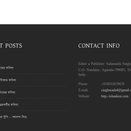
T POSTS
CONTACT INFO
Editor & Publisher: Sadananda Singh
রায়ের কবিতা
C/O- Nandalay, Agartala-799005, Tri
India
ণিকের কবিতা
Phone:
+916033029659
E-mail:
singhasada4@gmail.
সিংহের কবিতা
Website:
http://ishankon.com
ক্রবর্তীর কবিতা
মার টুপি – সদানন্দ সিংহ