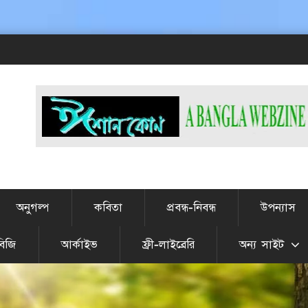
# এট
অনুগল্প
কবিতা
প্রবন্ধ-নিবন্ধ
উপন্যাস
বিজি
আর্কাইভ
ফ্রী-লাইব্রেরি
অন্য সাইট