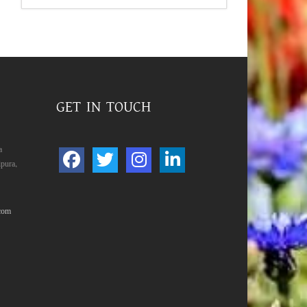
GET IN TOUCH
a
pura,
com