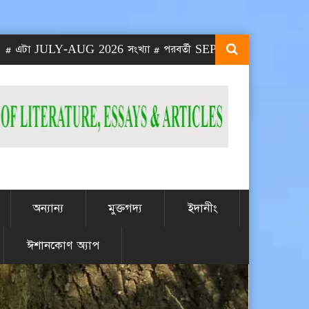
া JULY-AUG 2026 সংখ্যা # পরবর্তী SEPT-OCT 2026 সংখ্যা প্রকাশিত
অন্যান্য
মুক্তগদ্য
ইদানীং
ঈশানকোণ অ্যাপ