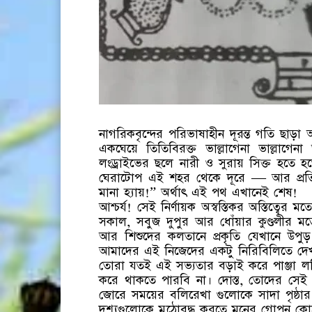
নাগরিকবৃন্দের পরিভাষাহীন দূরন্ত গতি ছ
একঘেয়ে তিতিবিরক্ত ভাল্লাগেনা ভাল্লাগেন
লংড্রাইভের ছলে নারী ও সুরায় সিক্ত হতে 
ঘেরাটোপ এই শহর থেকে দূরে — আর প্রতি
মানা হ্যায়!” অর্থাৎ এই পথ এখানেই শেষ!
আশ্চর্য! সেই নির্ণায়ক অস্বস্তিকর অস্তিত্বে
সকাল, সবুজ দুপুর আর ধোঁয়ার কুণ্ডলীর মতো
আর শিশুদের কলতানে প্রকৃতি যেখানে উপু
আমাদের এই নিজেদের একটু নিরিবিলিতে দে
তোরা যতই এই সভ্যতার বড়াই করে পাঞ্জা লড়ি
করে থাকতে পারবি না। দোস্ত, তোদের সেই হ
জোরে সময়ের বলিরেখা গুলোকে সাদা পৃষ্ঠ
দৃশ্যগুলোকে মুঠোবদ্ধ করতে মনের গোপন 