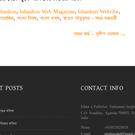
shankon
,
Ishankon Web Magazine
,
Ishankon Webzibe
,
য়েবজিন
,
বাংলা নিবন্ধ
,
বাংলা প্রবন্ধ
,
স্বপ্নের আঁতুড়ঘর - সমর চক্রবর্তী
যেমন কর্ম – সুদীপ ঘোষাল
→
T POSTS
CONTACT INFO
Editor & Publisher: Sadananda Singh
রায়ের কবিতা
C/O- Nandalay, Agartala-799005, Tri
India
ণিকের কবিতা
Phone:
+916033029659
E-mail:
singhasada4@gmail.