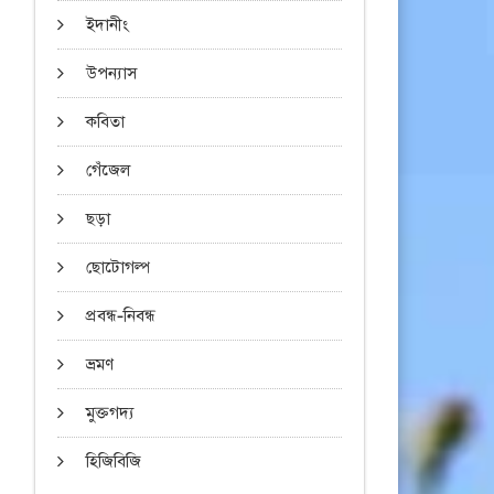
ইদানীং
উপন্যাস
কবিতা
গেঁজেল
ছড়া
ছোটোগল্প
প্রবন্ধ-নিবন্ধ
ভ্রমণ
মুক্তগদ্য
হিজিবিজি