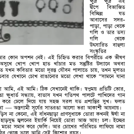
ক্ষুদ্র ক্ষুদ্র এই
দ্বীপে বিভাজিত
বিচ্ছিন্ন যত
আবাসের সদর-
পাড়া, পাড়া থেকে
গলি ও তার তস্য
গলি থেকে
উৎসারিত বাহুল্য
সংস্কৃতির
াড়া আর কোন অপশন নেই। এই চিহ্নিত করার বিপরীতে এক ভীষণ
া অসুখে খোপ খোপ হাত খাঁচার মত সন্তুষ্টির উদ্যানে অথবা
হতে যখন কবিতার মতো দূরন্ত যৌবন পালাতে চায়, তখন মূলতঃ
বার যেখানে চোখ রাঙানোর মতো লেখা থাকে “সামনে যানা
র মতো আমি, এই আমি। ঠিক সেখানেই থাকি। স্বপ্নময় প্রতিটি ভোর,
 ক্ষুধার্ত সন্ধ্যায়, বাতাস যখন গতিপথ পালটে পাখিদের গান
ড় করে ঢেলে দিয়ে যায় সহজ সরল যত প্রশান্তির সুখ। ফলত
খা — অস্তগামী সূর্যের সাতরঙা আলো ভরা আকাশী আয়নায়।
স না কেনো, এই বাঁধনছাড়া প্রাণসুধাকে তোরা কখনই ঈর্ষা না
াড়সুদ্ধ জ্বলনের ইয়ার্কি নিয়েই তোরা আজ আয়! চল। ইচ্ছের
ার মতো সমান করে ফেলি। আর চোখের পরিধিতে লাফিয়ে নামা
কোঠর থেকে তুলে আনি সেই কিশোর বয়স।