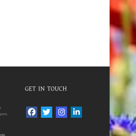
GET IN TOUCH
a
pura,
com