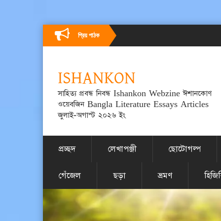
প্রিয় পাঠক
ISHANKON
সাহিত্য প্রবন্ধ নিবন্ধ Ishankon Webzine ঈশানকোণ
ওয়েবজিন Bangla Literature Essays Articles
জুলাই-অগাস্ট ২০২৬ ইং
প্রচ্ছদ
লেখাপঞ্জী
ছোটোগল্প
গেঁজেল
ছড়া
ভ্রমণ
হিজি