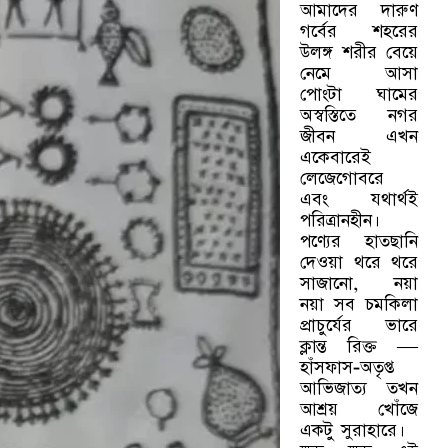
আমাদের দারুণ
গর্বের শহরের
উলঙ্গ শরীর বেয়ে
নেমে আসা
পোংটা ঘামের
অস্বস্তিতে নগর
জীবন এখন
একেবারেই
লেজেগোবরে
এবং যথার্থই
পরিত্রানহীন।
পণ্যের হাতছানি
দেওয়া থরে থরে
সাজানো, নয়া
নয়া সব চমকিলা
প্রাচুর্যের ভারে
ক্লান্ত রিক্ত —
হাঁসফাস-অতৃপ্ত
আভিজাত্য তখন
আশ্রয় খোঁজে
একটু সুরাহারে।