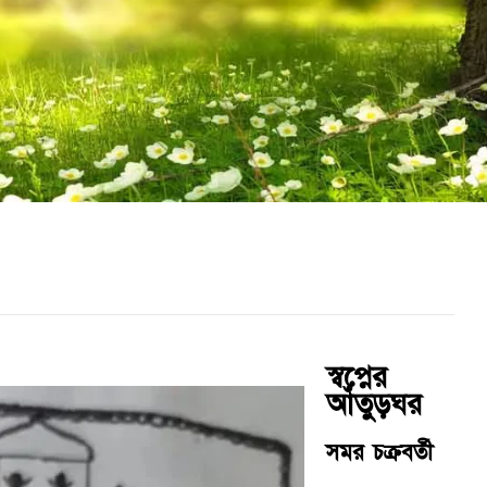
স্বপ্নের
আঁতুড়ঘর
সমর চক্রবর্তী