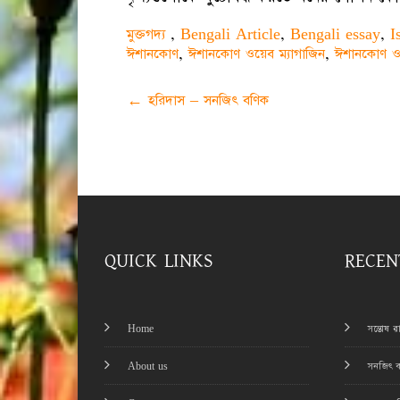
মুক্তগদ্য
,
Bengali Article
,
Bengali essay
,
I
ঈশানকোণ
,
ঈশানকোণ ওয়েব ম্যাগাজিন
,
ঈশানকোণ ও
Post
←
হরিদাস – সনজিৎ বণিক
navigation
QUICK LINKS
RECEN
Home
সন্তোষ 
About us
সনজিৎ ব