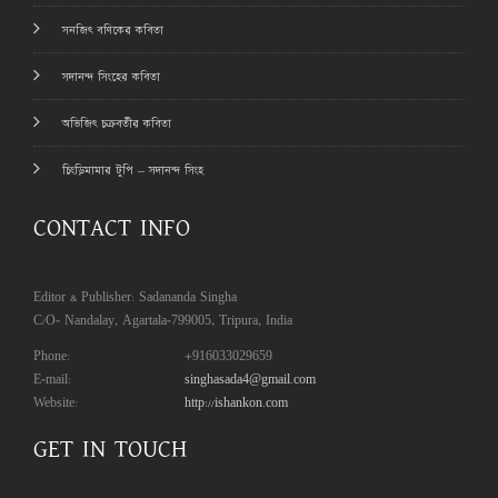
সনজিৎ বণিকের কবিতা
সদানন্দ সিংহের কবিতা
অভিজিৎ চক্রবর্তীর কবিতা
চিংড়িমামার টুপি – সদানন্দ সিংহ
CONTACT INFO
Editor & Publisher: Sadananda Singha
C/O- Nandalay, Agartala-799005, Tripura, India
Phone:
+916033029659
E-mail:
singhasada4@gmail.com
Website:
http://ishankon.com
GET IN TOUCH