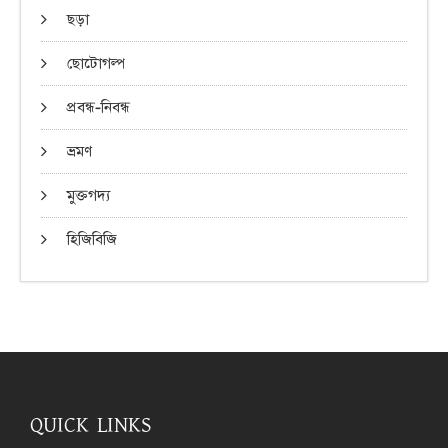
ছড়া
ছোটোগল্প
প্রবন্ধ-নিবন্ধ
ভ্রমণ
মুক্তগদ্য
হিজিবিজি
QUICK LINKS