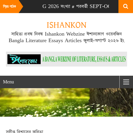
# এটা JULY-AUG 2026 সংখ্যা # পরবর্তী SEPT-OCT 2026 সংখ্যা প্র
প্রিয় পাঠক
ISHANKON
সাহিত্য প্রবন্ধ নিবন্ধ Ishankon Webzine ঈশানকোণ ওয়েবজিন
Bangla Literature Essays Articles জুলাই-অগাস্ট ২০২৬ ইং
Menu
সুদীপ্ত বিশ্বাসের কবিতা