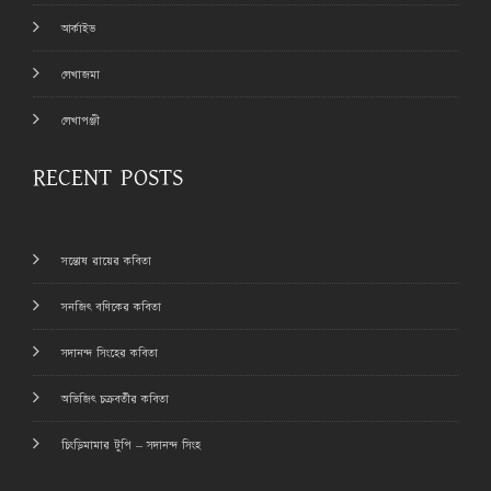
আর্কাইভ
লেখাজমা
লেখাপঞ্জী
RECENT POSTS
সন্তোষ রায়ের কবিতা
সনজিৎ বণিকের কবিতা
সদানন্দ সিংহের কবিতা
অভিজিৎ চক্রবর্তীর কবিতা
চিংড়িমামার টুপি – সদানন্দ সিংহ