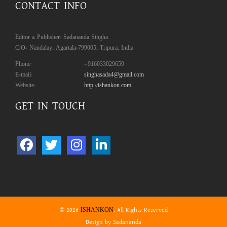
CONTACT INFO
Editor & Publisher: Sadananda Singha
C/O- Nandalay, Agartala-799005, Tripura, India
Phone:
+916033029659
E-mail:
singhasada4@gmail.com
Website:
http://ishankon.com
GET IN TOUCH
© 2026
. All Rights Reserved
ISHANKON
Design by Sadananda