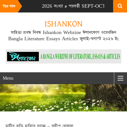
এটা JULY-AUG 2026 সংখ্যা # পরবর্তী SEPT-OCT 2026 সংখ্যা প্রকাশ
প্রিয় পাঠক
ISHANKON
সাহিত্য প্রবন্ধ নিবন্ধ Ishankon Webzine ঈশানকোণ ওয়েবজিন
Bangla Literature Essays Articles জুলাই-অগাস্ট ২০২৬ ইং
Menu
মাটির বাড়ি হারিয়ে যাচ্ছে – সুদীপ ঘোষাল