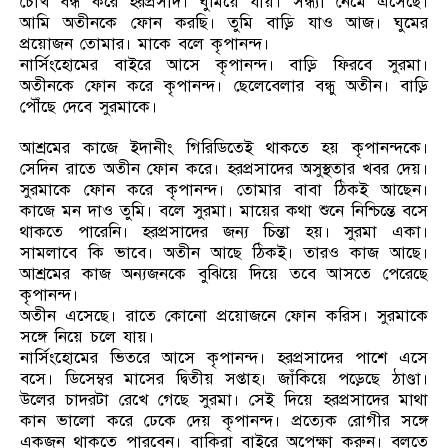
চোখ বন্ধ করে হরপ্রসাদ। ঘুমিয়ে যায়। সন্ধ্যা নেমে এসেছে।
আমি অতীনকে ফোন করছি। তুমি বাড়ি যাও আজ। ঘুমের
প্রয়োজন তোমার। মাকে বলে কৃপানন্দ।
নার্সিংহোমের বাইরে আসে কৃপানন্দ। বাড়ি ফিরবে সুরমা।
অতীনকে ফোন করে কৃপানন্দ। ছেলেবেলার বন্ধু অতীন। বাড়ি
পৌঁছে দেবে সুরমাকে।
আশ্রমের কাজে ইদানীং গিরিডিতেই থাকতে হয় কৃপানন্দকে।
সেদিন রাতে অতীন ফোন করে। হরপ্রসাদের অসুস্থতার খবর দেয়।
সুরমাকে ফোন করে কৃপানন্দ। তোমার বাবা ঠিকই আছেন।
কাজে মন দাও তুমি। বলে সুরমা। মায়ের কথা শুনে নিশ্চিন্তে বসে
থাকতে পারেনি। হরপ্রসাদের জন্য চিন্তা হয়। সুরমা একা।
সামলাবে কি ভাবে। অতীন আছে ঠিকই। তারও কাজ আছে।
আশ্রমের কাজ অন্যজনকে বুঝিয়ে দিয়ে তবে আসতে পেরেছে
কৃপানন্দ।
অতীন এসেছে। রাতে কোনো প্রয়োজনে ফোন করিস। সুরমাকে
সঙ্গে নিয়ে চলে যায়।
নার্সিংহোমের ভিতরে আসে কৃপানন্দ। হরপ্রসাদের পাশে এসে
বসে। ডিসেম্বর মাসের দ্বিতীয় সপ্তাহ। জাঁকিয়ে পড়েছে ঠাণ্ডা।
উলের চাদরটা রেখে গেছে সুরমা। সেই দিয়ে হরপ্রসাদের মাথা
কান ভালো করে ঢেকে দেয় কৃপানন্দ। প্রত্যেক রোগীর সঙ্গে
একজন থাকতে পারবেন। বাকিরা বাইরে অপেক্ষা করুন। বলতে