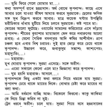
— তুমি ফিরে গেলে তোমার মা…।
কথা অসম্পূর্ণ রাখে হরপ্রসাদ। অর্থ বোঝে কৃপনান্দ। কাছে এসে
আবার চলে যাওয়া ভীষণ আঘাত করবে সুরমাকে। ছেলের ক্ষণিক
সঙ্গ সুখ বিদ্রুপ করবে আবার। মাত্র কয়েক ঘন্টার উপস্থিতি
মরীচিকার ধাঁধায় ছুটিয়ে নিয়ে চলবে সুরমাকে। কষ্ট পাবে মা।
ভোরের আলো ফুটেছে। ওয়ার্ডের সামনের করিডোরে এসে দাঁড়ায়
কৃপানন্দ। শীতের কুয়াশার মায়াজাল ভেদ করে নবারুণের আলো
প্রবাহ। এ যেনো গৈরিক বসনাবৃত আদি ঋষির আশীর্বাদ। প্রাণ
চঞ্চল হবে এবার বিশ্ব চরাচর। দুই হাত জোড় করে চেয়ে থাকে
কৃপানন্দ। উচ্চারণ করে, জবাকুসুম সঙ্কাশং কাশ্যপেয়ং
মহাদ্যুতিং…।
— মহারাজ।
মুখ ঘোরায় কৃপানন্দ। সুরমা এসেছে। সঙ্গে অতীন।
— এতো সকালে কেনো এলে মা? জিজ্ঞাসা করে কৃপানন্দ।
— ঘুম হয়নি মহারাজ। আসলে…।
কৃপানন্দকে কিছু একটা কথা বলতে গিয়ে থমকে যায় সুরমা।
কৃপানন্দ চেয়ে থাকে মায়ের দিকে। বোঝার চেষ্টা করে মায়ের না
বলা কথা।
— আমি বর্ধমান যাচ্ছি আজ। বিকেলে ফিরবো। কাকু কাকিমা
কে নিয়ে চিন্তা করিস না তুই।
ট্রেন ধরবে অতীন। চলে যায়। সুরমা গিয়ে বসে হরপ্রসাদের