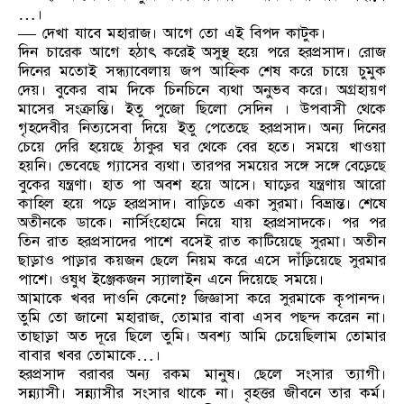
…।
— দেখা যাবে মহারাজ। আগে তো এই বিপদ কাটুক।
দিন চারেক আগে হঠাৎ করেই অসুস্থ হয়ে পরে হরপ্রসাদ। রোজ
দিনের মতোই সন্ধ্যাবেলায় জপ আহ্নিক শেষ করে চায়ে চুমুক
দেয়। বুকের বাম দিকে চিনচিনে ব্যথা অনুভব করে। অগ্রহায়ণ
মাসের সংক্রান্তি। ইতু পুজো ছিলো সেদিন । উপবাসী থেকে
গৃহদেবীর নিত্যসেবা দিয়ে ইতু পেতেছে হরপ্রসাদ। অন্য দিনের
চেয়ে দেরি হয়েছে ঠাকুর ঘর থেকে বের হতে। সময়ে খাওয়া
হয়নি। ভেবেছে গ্যাসের ব্যথা। তারপর সময়ের সঙ্গে সঙ্গে বেড়েছে
বুকের যন্ত্রণা। হাত পা অবশ হয়ে আসে। ঘাড়ের যন্ত্রণায় আরো
কাহিল হয়ে পড়ে হরপ্রসাদ। বাড়িতে একা সুরমা। বিভ্রান্ত। শেষে
অতীনকে ডাকে। নার্সিংহোমে নিয়ে যায় হরপ্রসাদকে। পর পর
তিন রাত হরপ্রসাদের পাশে বসেই রাত কাটিয়েছে সুরমা। অতীন
ছাড়াও পাড়ার কয়জন ছেলে নিয়ম করে এসে দাঁড়িয়েছে সুরমার
পাশে। ওষুধ ইঞ্জেকজন স্যালাইন এনে দিয়েছে সময়ে।
আমাকে খবর দাওনি কেনো? জিজ্ঞাসা করে সুরমাকে কৃপানন্দ।
তুমি তো জানো মহারাজ, তোমার বাবা এসব পছন্দ করেন না।
তাছাড়া অত দূরে ছিলে তুমি। অবশ্য আমি চেয়েছিলাম তোমার
বাবার খবর তোমাকে…।
হরপ্রসাদ বরাবর অন্য রকম মানুষ। ছেলে সংসার ত্যাগী।
সন্ন্যাসী। সন্ন্যাসীর সংসার থাকে না। বৃহত্তর জীবনে তার কর্ম।