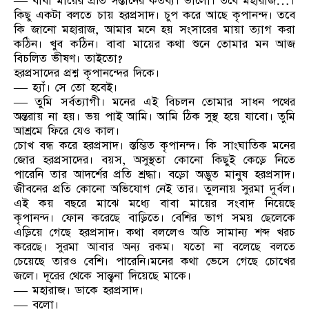
— বাবা মায়ের প্রতি সন্তানের কর্তব্য। ভালো। তবে মহারাজ…।
কিছু একটা বলতে চায় হরপ্রসাদ। চুপ করে আছে কৃপানন্দ। তবে
কি জানো মহারাজ, আমার মনে হয় সংসারের মায়া ত্যাগ করা
কঠিন। খুব কঠিন। বাবা মায়ের কথা শুনে তোমার মন আজ
বিচলিত ভীষণ। তাইতো?
হরপ্রসাদের প্রশ্ন কৃপানন্দের দিকে।
— হ্যাঁ। সে তো হবেই।
— তুমি সর্বত্যাগী। মনের এই বিচলন তোমার সাধন পথের
অন্তরায় না হয়। ভয় পাই আমি। আমি ঠিক সুস্থ হয়ে যাবো। তুমি
আশ্রমে ফিরে যেও কাল।
চোখ বন্ধ করে হরপ্রসাদ। স্তম্ভিত কৃপানন্দ। কি সাংঘাতিক মনের
জোর হরপ্রসাদের। বয়স, অসুস্থতা কোনো কিছুই কেড়ে নিতে
পারেনি তার আদর্শের প্রতি শ্রদ্ধা। বড়ো অদ্ভুত মানুষ হরপ্রসাদ।
জীবনের প্রতি কোনো অভিযোগ নেই তার। তুলনায় সুরমা দুর্বল।
এই কয় বছরে মাঝে মধ্যে বাবা মায়ের সংবাদ নিয়েছে
কৃপানন্দ। ফোন করেছে বাড়িতে। বেশির ভাগ সময় ছেলেকে
এড়িয়ে গেছে হরপ্রসাদ। কথা বললেও অতি সামান্য শব্দ খরচ
করেছে। সুরমা আবার অন্য রকম। যতো না বলেছে বলতে
চেয়েছে তারও বেশি। পারেনি।মনের কথা ভেসে গেছে চোখের
জলে। দূরের থেকে সান্ত্বনা দিয়েছে মাকে।
— মহারাজ। ডাকে হরপ্রসাদ।
— বলো।