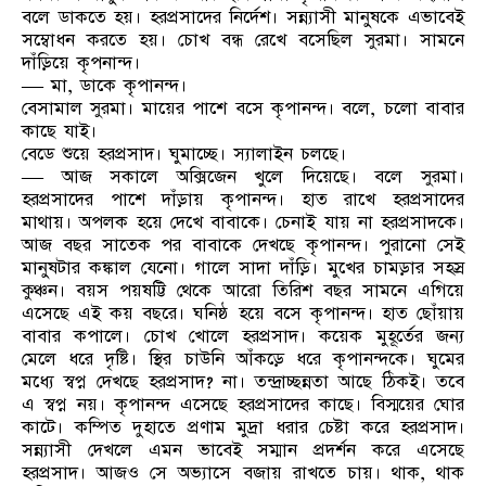
বলে ডাকতে হয়। হরপ্রসাদের নির্দেশ। সন্ন্যাসী মানুষকে এভাবেই
সম্বোধন করতে হয়। চোখ বন্ধ রেখে বসেছিল সুরমা। সামনে
দাঁড়িয়ে কৃপনান্দ।
— মা, ডাকে কৃপানন্দ।
বেসামাল সুরমা। মায়ের পাশে বসে কৃপানন্দ। বলে, চলো বাবার
কাছে যাই।
বেডে শুয়ে হরপ্রসাদ। ঘুমাচ্ছে। স্যালাইন চলছে।
— আজ সকালে অক্সিজেন খুলে দিয়েছে। বলে সুরমা।
হরপ্রসাদের পাশে দাঁড়ায় কৃপানন্দ। হাত রাখে হরপ্রসাদের
মাথায়। অপলক হয়ে দেখে বাবাকে। চেনাই যায় না হরপ্রসাদকে।
আজ বছর সাতেক পর বাবাকে দেখছে কৃপানন্দ। পুরানো সেই
মানুষটার কঙ্কাল যেনো। গালে সাদা দাঁড়ি। মুখের চামড়ার সহস্র
কুঞ্চন। বয়স পয়ষট্টি থেকে আরো তিরিশ বছর সামনে এগিয়ে
এসেছে এই কয় বছরে। ঘনিষ্ঠ হয়ে বসে কৃপানন্দ। হাত ছোঁয়ায়
বাবার কপালে। চোখ খোলে হরপ্রসাদ। কয়েক মুহূর্তের জন্য
মেলে ধরে দৃষ্টি। স্থির চাউনি আঁকড়ে ধরে কৃপানন্দকে। ঘুমের
মধ্যে স্বপ্ন দেখছে হরপ্রসাদ? না। তন্দ্রাচ্ছন্নতা আছে ঠিকই। তবে
এ স্বপ্ন নয়। কৃপানন্দ এসেছে হরপ্রসাদের কাছে। বিস্ময়ের ঘোর
কাটে। কম্পিত দুহাতে প্রণাম মুদ্রা ধরার চেষ্টা করে হরপ্রসাদ।
সন্ন্যাসী দেখলে এমন ভাবেই সম্মান প্রদর্শন করে এসেছে
হরপ্রসাদ। আজও সে অভ্যাসে বজায় রাখতে চায়। থাক, থাক