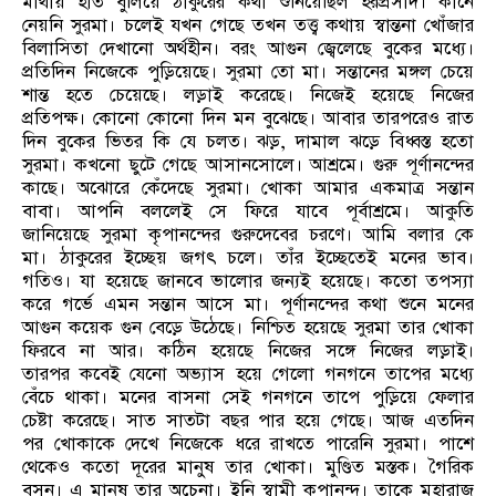
মাথায় হাত বুলিয়ে ঠাকুরের কথা শুনিয়েছিল হরপ্রসাদ। কানে
নেয়নি সুরমা। চলেই যখন গেছে তখন তত্ত্ব কথায় স্বান্তনা খোঁজার
বিলাসিতা দেখানো অর্থহীন। বরং আগুন জ্বেলেছে বুকের মধ্যে।
প্রতিদিন নিজেকে পুড়িয়েছে। সুরমা তো মা। সন্তানের মঙ্গল চেয়ে
শান্ত হতে চেয়েছে। লড়াই করেছে। নিজেই হয়েছে নিজের
প্রতিপক্ষ। কোনো কোনো দিন মন বুঝেছে। আবার তারপরেও রাত
দিন বুকের ভিতর কি যে চলত। ঝড়, দামাল ঝড়ে বিধ্বস্ত হতো
সুরমা। কখনো ছুটে গেছে আসানসোলে। আশ্রমে। গুরু পূর্ণানন্দের
কাছে। অঝোরে কেঁদেছে সুরমা। খোকা আমার একমাত্র সন্তান
বাবা। আপনি বললেই সে ফিরে যাবে পূর্বাশ্রমে। আকুতি
জানিয়েছে সুরমা কৃপানন্দের গুরুদেবের চরণে। আমি বলার কে
মা। ঠাকুরের ইচ্ছেয় জগৎ চলে। তাঁর ইচ্ছেতেই মনের ভাব।
গতিও। যা হয়েছে জানবে ভালোর জন্যই হয়েছে। কতো তপস্যা
করে গর্ভে এমন সন্তান আসে মা। পূর্ণানন্দের কথা শুনে মনের
আগুন কয়েক গুন বেড়ে উঠেছে। নিশ্চিত হয়েছে সুরমা তার খোকা
ফিরবে না আর। কঠিন হয়েছে নিজের সঙ্গে নিজের লড়াই।
তারপর কবেই যেনো অভ্যাস হয়ে গেলো গনগনে তাপের মধ্যে
বেঁচে থাকা। মনের বাসনা সেই গনগনে তাপে পুড়িয়ে ফেলার
চেষ্টা করেছে। সাত সাতটা বছর পার হয়ে গেছে। আজ এতদিন
পর খোকাকে দেখে নিজেকে ধরে রাখতে পারেনি সুরমা। পাশে
থেকেও কতো দূরের মানুষ তার খোকা। মুণ্ডিত মস্তক। গৈরিক
বসন। এ মানুষ তার অচেনা। ইনি স্বামী কৃপানন্দ। তাকে মহারাজ