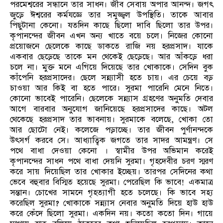
পরমেশ্বরের সন্ধানে তার সাধন। জীব সেবায় অপার আনন্দ। জগৎ
জুড়ে ঈশ্বরের কর্মযজ্ঞে তার সমুজ্জ্বল উপস্থিতি। তাকে আবার
পিছুটানা কেনো। যতদিন কাছে ছিলো দাবি ছিলো তার উপর।
কৃপানন্দের জীবন এখন অন্য খাতে বয়ে চলে। নিজের কোনো
প্রয়োজনে ছেলেকে কাছে ডাকতে রাজি নয় হরপ্রসাদ। যাকে
একবার ছেড়েছে তাকে মন থেকেই ছেড়েছে। আর আঁকড়ে ধরা
চলে না। মুক্ত মনে এগিয়ে দিয়েছে তার খোকাকে। সেদিন বুক
কাঁপেনি হরপ্রসাদের। ছেলে সন্ন্যাসী হতে চায়। এর চেয়ে বড়
চাওয়া আর কিই বা হতে পারে। সুরমা পারেনি মেনে নিতে।
কোনো ভাবেই পারেনি। ছেলেকে সন্ন্যাস গ্রহণের অনুমতি দেবার
আগে বারবার অনুযোগ জানিয়েছে হরপ্রসাদের কাছে। অটল
থেকেছে হরপ্রসাদ তার ভাবনায়। সুরমাকে বলেছে, খোকা তো
আর ছোটো নেই। কলেজে পড়াচ্ছে। তার জীবন পুর্ণানন্দকে
উৎসর্গ করবে সে। আধ্যাত্বিক জগতে তার সাদর আমন্ত্রণ। সে
পথে বাধা দেওয়া কেনো । স্বামীর উপর অভিমান করেই
কৃপানন্দের সাধন পথে বাধা দেয়নি সুরমা। গৃহদেবীর চরণ স্মরণ
করে সায় দিয়েছিল তার খোকার ইচ্ছেয়। তারপর সেদিনের কথা
ভেবে বহুবার বিস্মিত হয়েছে সুরমা। পেরেছিল কি ভাবে! একমাত্র
সন্তান। চোখের সামনে গৃহত্যাগী হতে চলেছে। কি ভাবে সহ্য
করেছিল সুরমা? খোকাকে সন্ন্যাস নেবার অনুমতি দিয়ে হাউ হাউ
করে কেঁদে ছিলো সুরমা। একদিন নয়। কতো কতো দিন। গায়ে