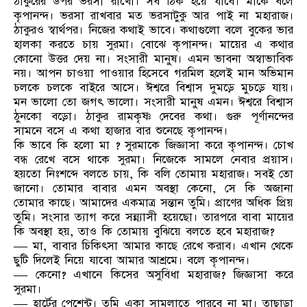
ঠাকুরের উপর ভরসা রাখো। সব ঠিক হয়ে যাবে। মাকে বলে
কৃপানন্দ। ভরসা রাখবার মত ভরসাটুকু আর পাই না মহারাজ।
ঠাকুরও স্বার্থপর। নিজের কথাই ভাবে। কথাগুলো বলে বুকের ভার
হালকা করতে চায় সুরমা। বোঝে কৃপানন্দ। মায়ের এ কথার
কোনো উত্তর দেয় না। সংসারী মানুষ। এমন ভাবনা অস্বাভাবিক
নয়। আপন চাওয়া পাওয়ার হিসেবে গরমিল হলেই মান অভিমান
চলকে চলকে বাইরে আসে। ঈশ্বরে বিশ্বাস দুমড়ে মুচড়ে যায়।
মন ভালো তো জগৎ ভালো। সংসারী মানুষ এমন। ঈশ্বরে বিশ্বাস
ঠুনকো বড়ো। ঠাকুর রামকৃষ্ণ দেবের কথা। গুরু পূর্ণানন্দের
সামনে বসে এ কথা হাজার বার শুনেছে কৃপানন্দ।
কি ভাবে কি হলো মা ? সুরমাকে জিজ্ঞাসা করে কৃপানন্দ। চোখ
বন্ধ রেখে বসে থাকে সুরমা। নিজেকে সামলে নেবার প্রয়াস।
হয়তো নিঃশব্দে বলতে চায়, কি বলি তোমায় মহারাজ। সবই তো
জানো। তোমার বাবার এমন অবস্থা কেনো, সে কি অজানা
তোমার কাছে। আমাদের একমাত্র সন্তান তুমি। প্রাণের অধিক প্রিয়
তুমি। সংসার ত্যাগ করে সন্ন্যাসী হয়েছো। তারপরে বাবা মায়ের
কি অবস্থা হয়, তাও কি তোমায় বুঝিয়ে বলতে হবে মহারাজ?
— মা, বাবার চিকিৎসা আমার কাছে রেখে করাব। এখান থেকে
ছুটি দিলেই নিয়ে যাবো আমার আশ্রমে। বলে কৃপানন্দ।
— কেনো? এখানে কিসের অসুবিধা মহারাজ? জিজ্ঞাসা করে
সুরমা।
— হার্টের পেশেন্ট। তুমি একা সামলাতে পারবে না মা। তাছাড়া