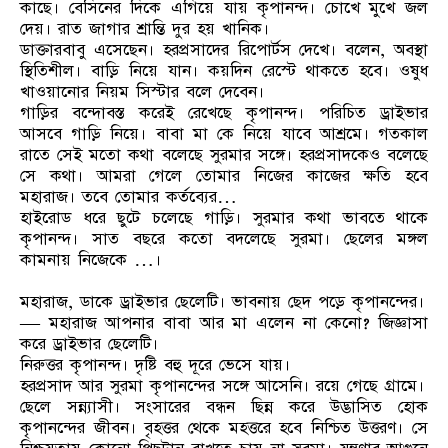
কাছে। বেসিনের দিকে এগিয়ে যায় কৃপানন্দ। চোখে মুখে জল
দেয়। রাত জাগার শ্রান্তি দুর হয় খানিক।
ডাক্তারবাবু এসেছেন। হরপ্রসাদের রিপোর্টস দেখে। বলেন, অবস্থা
স্থিতিশীল। বাড়ি নিয়ে যান। কয়দিন রেস্টে থাকতে হবে। ওষুধ
খাওয়ানোর নিয়ম সিস্টার বলে দেবেন।
গাড়ির বন্দোবস্ত করেই রেখেছে কৃপানন্দ। পরিচিত ড্রাইভার
আসবে গাড়ি নিয়ে। বাবা মা কে নিয়ে যাবে আশ্রমে। গতকাল
রাতে সেই মতো কথা বলেছে সুরমার সঙ্গে। হরপ্রসাদকেও বলেছে
সে কথা। আমরা গেলে তোমার নিজের কাজের ক্ষতি হবে
মহারাজ। তবে তোমার কর্তব্যের…
হাইরোড ধরে ছুটে চলেছে গাড়ি। সুরমার কথা ভাবতে থাকে
কৃপানন্দ। সাত বছরে কতো বদলেছে সুরমা। ছেলের মঙ্গল
কামনায় নিজেকে …।
মহারাজ, ডাকে ড্রাইভার ছেলেটি। ভাবনায় ছেদ পড়ে কৃপানন্দের।
— মহারাজ আপনার বাবা আর মা এলেন না কেনো? জিজ্ঞাসা
করে ড্রাইভার ছেলেটি।
নিরুত্তর কৃপানন্দ। দৃষ্টি বহু দূরে ভেসে যায়।
হরপ্রসাদ আর সুরমা কৃপানন্দের সঙ্গে আসেনি। রয়ে গেছে গ্রামে।
ছেলে সন্ন্যাসী। সংসারের বন্ধন ছিন্ন করে উদ্ভাসিত হোক
কৃপানন্দের জীবন। বৃহত্তর থেকে মহত্তরে হবে নিশ্চিত উত্তরণ। সে