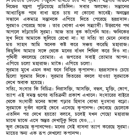
নিশ্চয়তায় কোনো পিছুটান রাখতে চায় না সুরমা। যন্ত্রণার আগুনে
নিজের যন্ত্রণা পুড়িয়েছে প্রতিদিন। সবার অলক্ষ্যে। সন্তানের
আধ্যাত্বিক পথে বাধা হতে চায় না কোনো ভাবেই। অনন্তের
সন্ধানে একমাত্র সন্তানকে এগিয়ে দিতে পেরেছে হরপ্রসাদ।
সুরমাও পেরেছে আজ । তার খোকা এখন সন্ন্যাসী। উত্তরণের পথ
আগলে দাঁড়ায়নি সুরমা। আজ তার বুক কাঁপেনি আর। ক্ষনিকের
সুখ দিয়ে আমাকে ভুলিয়ে রেখো না। যা সত্যি তা মেনে নেবার
মত সাহস আমি অনেক কষ্ট করে সঞ্চয় করেছি মহারাজ।
কিছুদিন আমার সঙ্গে থেকে মনের বাঁধন শিথিল করে দিও না।
পৃথিবী বদলেছে তোমার। এ জগতের সবাই তোমার আপন।
এগিয়ে চলো মহারাজ। মাভৈ। এগিয়ে চলো।
সুরমার মুখে এমন কথা শুনে বিস্মিত কৃপানন্দ। হরপ্রসাদও চেয়ে
ছিলো সুরমার দিকে। সুরমার ভিতরের বদলে যাওয়া সুরমাকে
দেখে অবাক হয়েছে।
সত্যি, সংসার কি বিচিত্র। নিরাসক্তি, আসক্তি, বন্ধন, মুক্তি, ভোগ,
ত্যাগ এই সমস্ত গুণের ব্যতিক্রমী প্রকাশ এখানে। সংসারের বাইরে
থেকে সংসারী মনের ভাঙ্গা গড়ার হিসাব বোঝা দুঃসাধ্য বড়ো।
সুরমাকে দুর্বল বলেই ভেবে এসেছে কৃপানন্দ। ভেবেছে ছেলেকে
এতদিন পর দেখে হয়তো বলবে, চলেই যখন গেছো মহারাজ
মাঝে মাঝে এসে অন্তত দেখাটুকু দিয়ে যেও…।
ভুল ভেঙেছে কৃপানন্দের। মনের সেই বাসনা ত্যাগ করেছে সুরমা।
মায়ের অন্য এক রূপ দেখলো কৃপানন্দ।