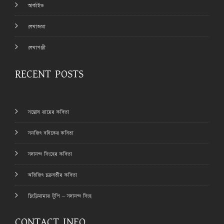
আর্কাইভ
লেখাজমা
লেখাপঞ্জী
RECENT POSTS
সন্তোষ রায়ের কবিতা
সনজিৎ বণিকের কবিতা
সদানন্দ সিংহের কবিতা
অভিজিৎ চক্রবর্তীর কবিতা
চিংড়িমামার টুপি – সদানন্দ সিংহ
CONTACT INFO