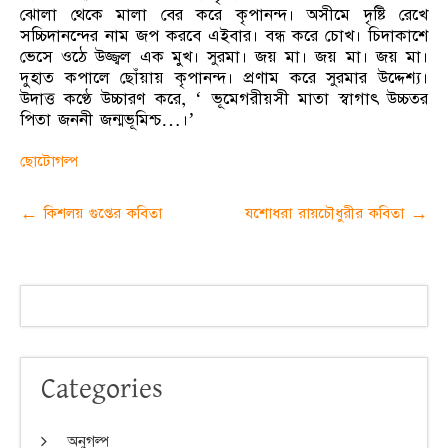
ঝোলা থেকে মালা বের করে কৃপানন্দ। অসীমে দৃষ্টি রেখে
সচ্চিদানন্দের নাম জপ করবে এইবার। বন্ধ করে চোখ। চিদাকাশে
ভেসে ওঠে উজ্জ্বল এক মুখ। সুরমা। জয় মা। জয় মা। জয় মা।
দুহাত কপালে ছোঁয়ায় কৃপানন্দ। প্রণাম করে সুরমার উদ্দেশ্য।
উদাত্ত কণ্ঠে উচ্চারণ করে, ‘ ভূমেগরীয়সী মাতা স্বাগাৎ উচ্চতর
পিতা জননী জন্মভূমিশ্চ…।’
ছোটোগল্প
Post
←
কিশলয় গুপ্তের কবিতা
যশোধরা রায়চৌধুরীর কবিতা
→
navigation
Categories
অনুগল্প