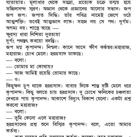
যাতায়াত। মূলাধার থেকে সহস্রা, প্রত্যেক চক্রে তন্ময় হয়ে
সচ্চিদানন্দ স্মরণ। অজ্ঞান থেকে প্রজ্ঞানের আলোর সন্ধান। জপ
জপ জপ। জপাত সিদ্ধি। তাঁর পবিত্র নামেই জেগে ওঠে
আত্মশক্তি। তবেই আত্মজ্ঞান লাভ। সহজ নয় সে পথ। দুর্গম।
অগম্য নয়। শাস্ত্রে আছে —
ক্ষুরস্য ধারা নিশিতা দুরত্যয়া
দুর্গং পথস্তৎ কবয়ো বদন্তি।।
জপ মগ্ন কৃপানন্দ। নিশ্চল। কানে আসে ক্ষীণ কণ্ঠস্বর।মহারাজ,
মহারাজ। চোখ মেলে। হরপ্রসাদ ডাকছে।
— বলো।
— তোমার মা কোথায়?
— আজ আমিই রয়েছি তোমার কাছে।
— ও।
কিছুক্ষন চুপ থাকে হরপ্রসাদ। বাবার দিকে শান্ত দৃষ্টি মেলে ধরে
কৃপানন্দ। কিছু বলতে চায় হরপ্রসাদ। দু চোখে ক্ষনিকের চঞ্চলতা
দেখতে পায় কৃপানন্দ। আকাশে বিদ্যুৎ বিকাশ যেনো। একটা প্রশ্ন
করবো মহারাজ?
— বলো।
— তুমি কেনো এলে মহারাজ?
হরপ্রসাদের প্রশ্ন শুনে বিস্মিত কৃপানন্দ। বলে, এতো আমার
কর্তব্য।