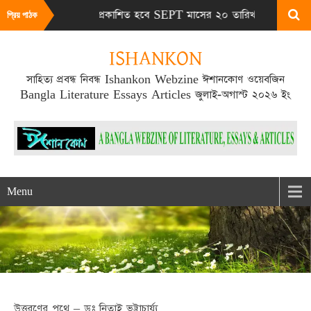
 সংখ্যা প্রকাশিত হবে SEPT মাসের ২০ তারিখ # আমাদের ওয়েবসাইট ভিজ
প্রিয় পাঠক
ISHANKON
সাহিত্য প্রবন্ধ নিবন্ধ Ishankon Webzine ঈশানকোণ ওয়েবজিন
Bangla Literature Essays Articles জুলাই-অগাস্ট ২০২৬ ইং
Menu
উত্তরণের পথে – ডঃ নিতাই ভট্টাচার্য্য