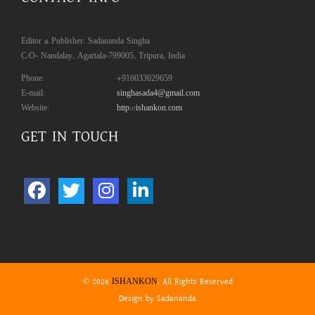
Editor & Publisher: Sadananda Singha
C/O- Nandalay, Agartala-799005, Tripura, India
Phone:
+916033029659
E-mail:
singhasada4@gmail.com
Website:
http://ishankon.com
GET IN TOUCH
© 2026
. All Rights Reserved
ISHANKON
Design by Sadananda