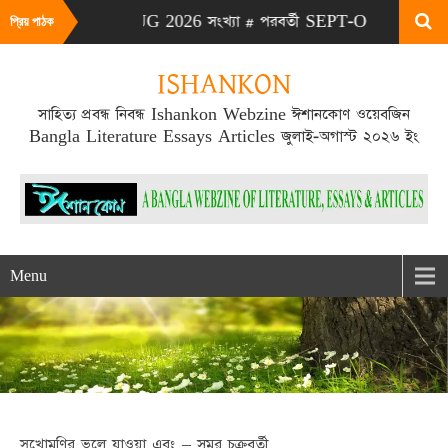
# এটা JULY-AUG 2026 সংখ্যা # পরবর্তী SEPT-OCT 2026 সংখ্যা প্র
প্রিয় পাঠক
ISHANKON
সাহিত্য প্রবন্ধ নিবন্ধ Ishankon Webzine ঈশানকোণ ওয়েবজিন
Bangla Literature Essays Articles জুলাই-অগাস্ট ২০২৬ ইং
Menu
সুখোমণির ভুলে যাওয়া এবং – সমর চক্রবর্তী