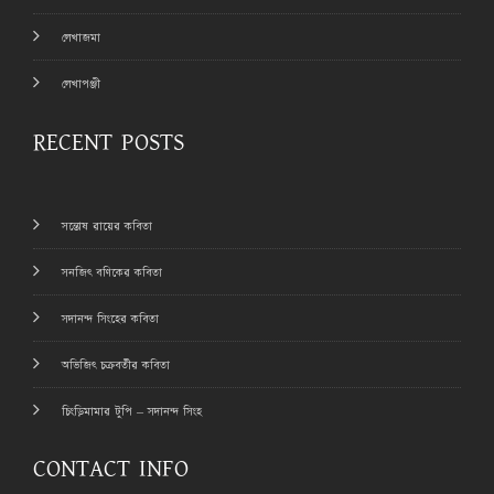
লেখাজমা
লেখাপঞ্জী
RECENT POSTS
সন্তোষ রায়ের কবিতা
সনজিৎ বণিকের কবিতা
সদানন্দ সিংহের কবিতা
অভিজিৎ চক্রবর্তীর কবিতা
চিংড়িমামার টুপি – সদানন্দ সিংহ
CONTACT INFO