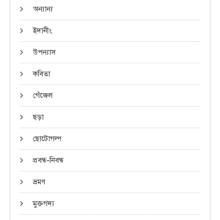
অন্যান্য
ইদানীং
উপন্যাস
কবিতা
গেঁজেল
ছড়া
ছোটোগল্প
প্রবন্ধ-নিবন্ধ
ভ্রমণ
মুক্তগদ্য