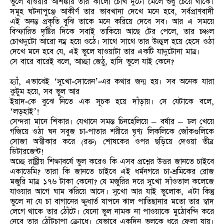
ভুলে যাওয়ার আশঙ্কায় তার কালো চোখ দুটো মেলে শুধু চেয়ে থাকে।
সমূহ ঘটনাপুঞ্জে আকীর্ণ তার ভাবখানা দেখে মনে হবে, সর্বপ্রাণবাদী
এই অনন্ত প্রকৃতি বুঝি তাকে মনে করিয়ে দেবে সব। আর এ সময়ে
বিস্ফারিত দৃষ্টির দিকে সবাই তাকিয়ে আছে টের পেলে, তার চঞ্চল
চোখদুটো আরো নম্র হয়ে ওঠে। সাথে সাথে তার উচ্ছ্বল হয়ে হেসে ওঠা
দেখে মনে হবে যে, এই ভুলে যাওয়াটা তার একটি যাদুটোনা মাত্র।
সে বারে বারেই বলে, আচ্ছা জেঠু, হাসি ভুলে যাই কেনে?
হ্যাঁ, এভাবেই ‘সুখো-সোরেন’-এর কথার জন্ম হয়। সব অনেক যারা
কুটুম হয়ে, সব ভুল আর
ইয়াদ-কে বুঝে নিতে এক সূচক হয়ে দাঁড়ায়। সে যেটাকে বলে,
‘লড়হাই’!
সেন্দরা মানে শিকার। যেখানে সমস্ত চিনহেলিয়ে – বর্ষার – ঢল খেয়ে
গজিয়ে ওঠা ঘন সবুজ চা-পাতার শরীরে ঘৃণ্য লিকলিকে জোঁকগুলিকে
সোজা অস্বীকার করে (রক্ত) শোষকের ওপর ছড়িয়ে দেওয়া তীব্র
ডিটারজেন্ট!
অচ্ছে রাষ্ট্রীয় শিক্ষাবর্ষে ভুল করেও কি এসব প্রশ্নের উত্তর জানতে চাইবে
একাডেমি? তারা কি জানতে চাইবে এই ধর্মনগরে চা-শ্রমিকের রোজ
মজুরি মাত্র ১৭৬ টাকা কেনো? যে মজুরির দরে সুখো সাঁওতাল কলেজে
যাওয়ার আগে ঘাম ঝরিয়ে আসে। সুখো আর যাই ভুলোক, এটা কিন্তু
ভুলে না যে চা বাগানের ক্ষুধার্ত যাপনে ঝাল পাতিছানার মতো তার স্বাদ
লেগে থাকে তার ঠোঁটে। যেনো ভুল নামক না পাওয়াকে মুঠোবন্দি করে
নেবে তার ঠোঁটচাপা ক্রোধে। যেভাবে একদিন ভুলকে ধরে ফেলা যায়।